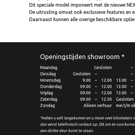
Dit speciale model imponeert met de nieuwe NEXU
De uitrusting omvat ook exclusieve features en 
Daarnaast kunnen alle overige beschikbare opti
Openingstijden showroom *
Maandag
Gesloten
–
Dinsdag
Gesloten
–
–
Woensdag
9.00
–
12.00
13.00
–
Donderdag
09.00
–
12.00
13.00
–
Vrijdag
09.00
–
12.00
13.00
–
Zaterdag
09.00
–
12.30
Gesloten
Zondag
Alleen verhuur
mei t/m o
*Indien u wilt langskomen en u moet veel kilometers
dan eerst telefonisch contact op. Dit om te voorkome
een dichte deur komt te staan.