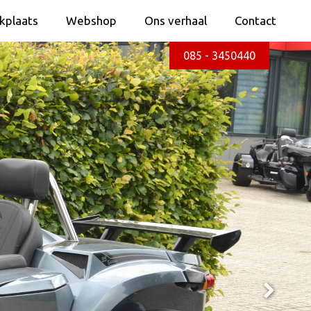
kplaats
Webshop
Ons verhaal
Contact
kplaats
Webshop
Ons verhaal
Contact
085 - 3450440