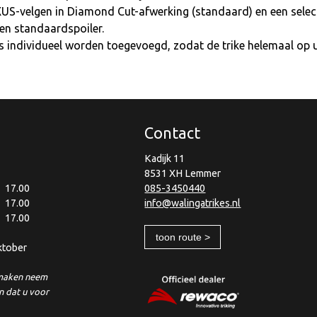
S-velgen in Diamond Cut-afwerking (standaard) en een selecti
een standaardspoiler.
es individueel worden toegevoegd, zodat de trike helemaal op
Contact
Kadijk 11
8531 XH Lemmer
17.00
085-3450440
17.00
info@walingatrikes.nl
17.00
toon route >
ktober
 maken neem
n dat u voor