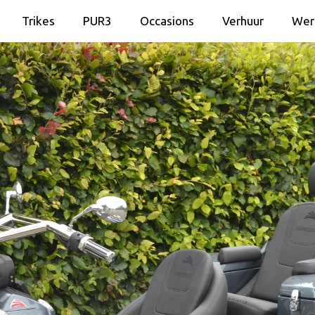
Trikes
PUR3
Occasions
Verhuur
Wer
Trikes
PUR3
Occasions
Verhuur
Wer