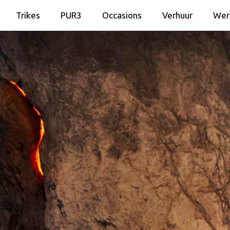
Trikes
PUR3
Occasions
Verhuur
Wer
Trikes
PUR3
Occasions
Verhuur
Wer