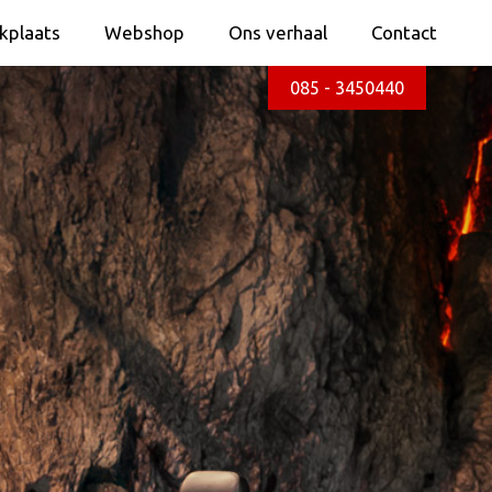
kplaats
Webshop
Ons verhaal
Contact
kplaats
Webshop
Ons verhaal
Contact
085 - 3450440