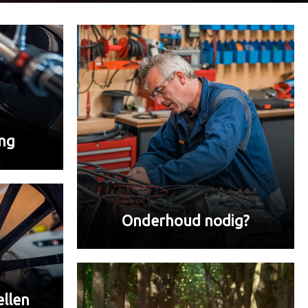
ing
Onderhoud nodig?
llen