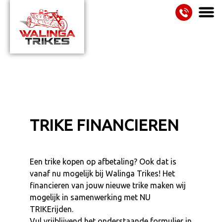
085
Trikes
-
3450440
Rewaco Magma
PUR3 GT 35-year-Edition
TRIKE FINANCIEREN
RF1 GT
RF1 ST2
RF1 ST 3
Een trike kopen op afbetaling? Ook dat is
vanaf nu mogelijk bij Walinga Trikes! Het
PUR3
financieren van jouw nieuwe trike maken wij
mogelijk in samenwerking met NU
Occasions
TRIKErijden.
Vul vrijblijvend het onderstaande formulier in